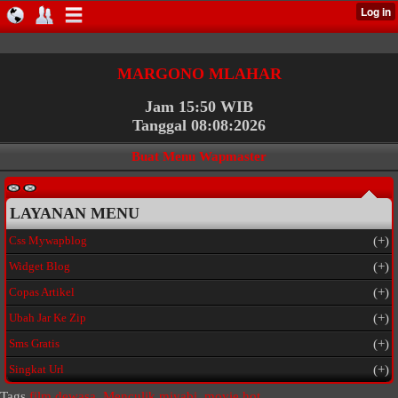
MARGONO MLAHAR
Jam 15:50 WIB
Tanggal 08:08:2026
Buat Menu Wapmaster
LAYANAN MENU
Css Mywapblog
(+)
Widget Blog
(+)
Copas Artikel
(+)
Ubah Jar Ke Zip
(+)
Sms Gratis
(+)
Singkat Url
(+)
Tags
film dewasa
,
Menculik miyabi
,
movie hot