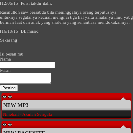
[12/06/15]
Puisi takdir ilahi:
Rasululloh saw bersabda bila meninggalnya orang terputusnya
untuknya segalanya kecuali mengnai tiga hal yaitu amalanya ilmu yabg
berman faat dan anak yang sholeha yang senantiasa mendokakannya.
[16/10/16]
BL music:
Sekarang
Isi pesan mu
Nama
Pesan
NEW MP3
Nineball - Akulah Serigala
NEW BACKSITE