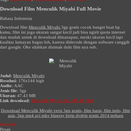
Download Film Menculik Miyabi Full Movie
Bahasa Indonesia
Download film
Menculik Miyabi
3gp gratis cocok banget buat hp
kamu, film ini juga ukuran sangat kecil jadi bisa ngirit quota internet
dan mudah untuk di download dimanapun, meski ukuran kecil tapi
kualitas lumayan bagus loh, karena didecode dengan software canggih
dari google. Oke silahkan disimak dulu film nya sob.
Judul:
Menculik Miyabi
Resolusi:
176x144 high
Audio:
AAC
Jenis file:
3gp
Ukuran:
47.43 MB
Link download:
Menculik Miyabi.3gp (47.43 MB)
Download Menculik Miyabi versi 3gp gratis, film barat, film indo, film
asia, 3gp mp4 avi mkv blueray brrip dvdrip gratis 2014 terbaru
Kembali
Pesan