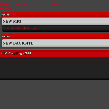
Download Film Menculik Miyabi Full Movie
Kembali
NEW MP3
Nineball - Akulah Serigala
NEW BACKSITE