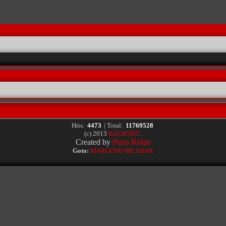
Hits:
4473
| Total:
11769528
(c) 2013
BACKSITE
.
Created by
Putra Refan
Goto:
MARGONO MLAHAR