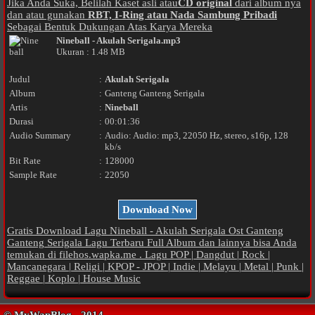
Jika Anda Suka, Belilah Kaset asli atau
CD original
dari album nya
dan atau gunakan
RBT, I-Ring atau Nada Sambung Pribadi
Sebagai Bentuk Dukungan Atas Karya Mereka
Nineball - Akulah Serigala.mp3
Ukuran : 1.48 MB
Judul
:
Akulah Serigala
Album
:
Ganteng Ganteng Serigala
Artis
:
Nineball
Durasi
:
00:01:36
Audio Summary
:
Audio: Audio: mp3, 22050 Hz, stereo, s16p, 128
kb/s
Bit Rate
:
128000
Sample Rate
:
22050
Download Now
Gratis Download Lagu Nineball - Akulah Serigala Ost Ganteng
Ganteng Serigala Lagu Terbaru Full Album dan lainnya bisa Anda
temukan di filehos.wapka.me . Lagu POP | Dangdut | Rock |
Mancanegara | Religi | KPOP - JPOP | Indie | Melayu | Metal | Punk |
Reggae | Koplo | House Music