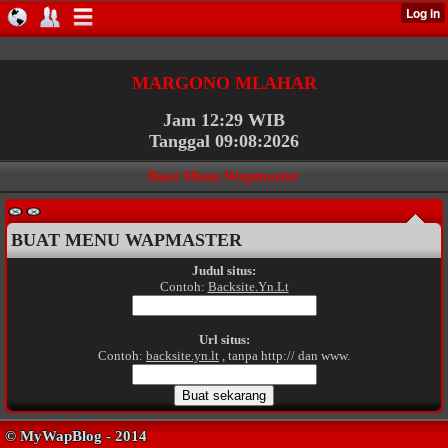
MARGONO MLAHAR
Jam 12:29 WIB
Tanggal 09:08:2026
Buat Menu Wapmaster
BUAT MENU WAPMASTER
Judul situs:
Contoh:
Backsite.Yn.Lt
Url situs:
Contoh:
backsite.yn.lt
, tanpa http:// dan www.