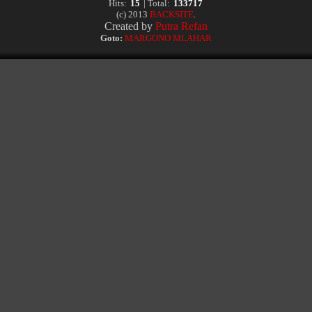
Hits:
15
| Total:
133717
(c) 2013
BACKSITE
.
Created by
Putra Refan
Goto:
MARGONO MLAHAR