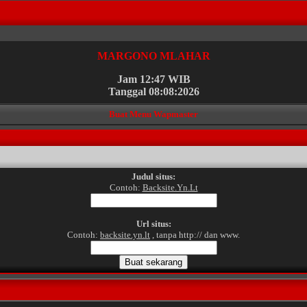
MARGONO MLAHAR
Jam 12:47 WIB
Tanggal 08:08:2026
Buat Menu Wapmaster
Judul situs:
Contoh:
Backsite.Yn.Lt
Url situs:
Contoh:
backsite.yn.lt
, tanpa http:// dan www.