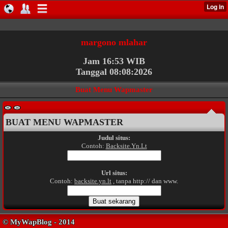
margono mlahar
Jam 16:53 WIB
Tanggal 08:08:2026
Buat Menu Wapmaster
BUAT MENU WAPMASTER
Judul situs:
Contoh:
Backsite.Yn.Lt
Url situs:
Contoh:
backsite.yn.lt
, tanpa http:// dan www.