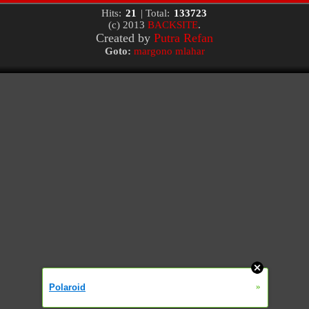
Hits:
21
| Total:
133723
(c) 2013
BACKSITE
.
Created by
Putra Refan
Goto:
margono mlahar
»
Polaroid